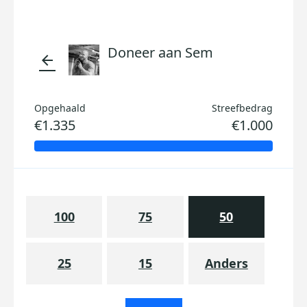
Doneer aan Sem
arrow_back
Opgehaald
Streefbedrag
€1.335
€1.000
100
75
50
25
15
Anders