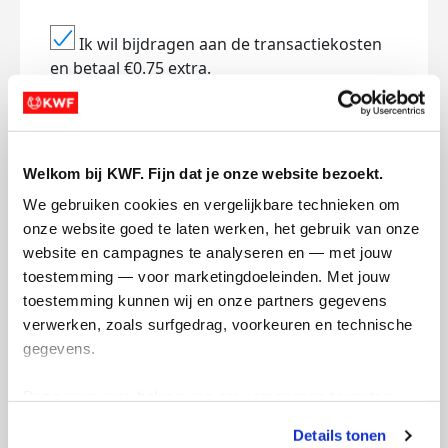
Ik wil bijdragen aan de transactiekosten
en betaal €0.75 extra.
Doneer nu
Welkom bij KWF. Fijn dat je onze website bezoekt.
We gebruiken cookies en vergelijkbare technieken om 
onze website goed te laten werken, het gebruik van onze 
Opgehaald
Streefbedrag
website en campagnes te analyseren en — met jouw 
€1.335
€1.000
toestemming — voor marketingdoeleinden. Met jouw 
toestemming kunnen wij en onze partners gegevens 
Doneer
Word lid van ons team
verwerken, zoals surfgedrag, voorkeuren en technische 
gegevens.
Mijn updates
Deze gegevens helpen ons om campagnes te meten, 
prestaties te verbeteren en relevante KWF-content te 
Details tonen
tonen. Je kunt je toestemming op elk moment wijzigen of 