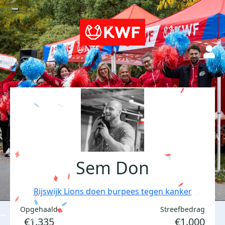
Sem Don
Rijswijk Lions doen burpees tegen kanker
Opgehaald
Streefbedrag
€1.335
€1.000