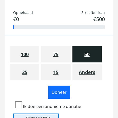
Opgehaald
Streefbedrag
€0
€500
100
75
50
25
15
Anders
Doneer
Ik doe een anonieme donatie