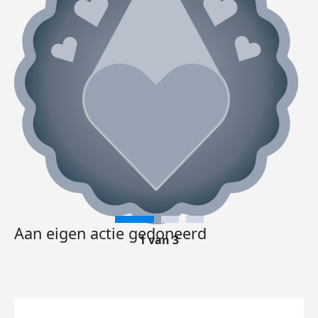
Aan eigen actie gedoneerd
1 van 3