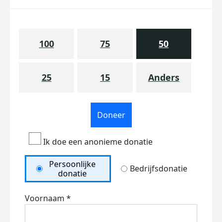
100
75
50
25
15
Anders
Doneer
Ik doe een anonieme donatie
Persoonlijke
Bedrijfsdonatie
donatie
Voornaam *