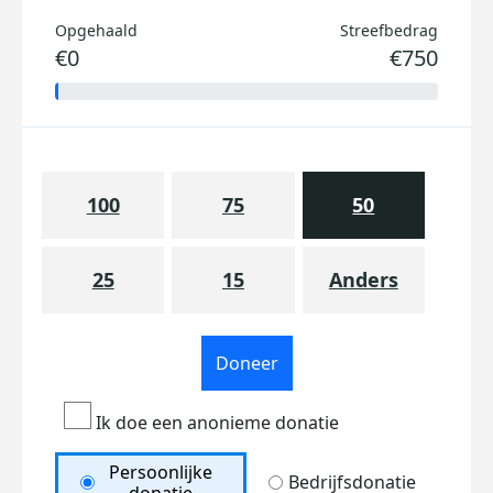
Opgehaald
Streefbedrag
€0
€750
100
75
50
25
15
Anders
Doneer
Ik doe een anonieme donatie
Persoonlijke
Bedrijfsdonatie
donatie