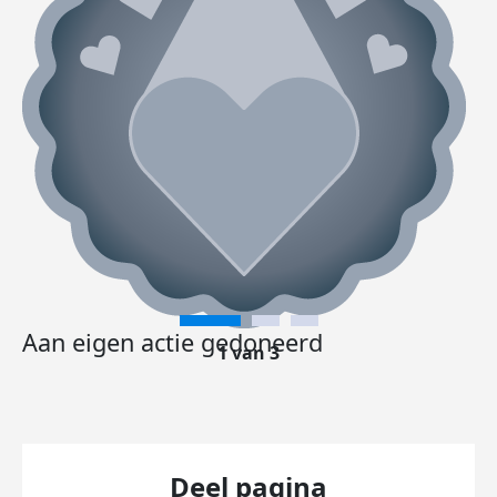
Aan eigen actie gedoneerd
1 van 3
Deel pagina