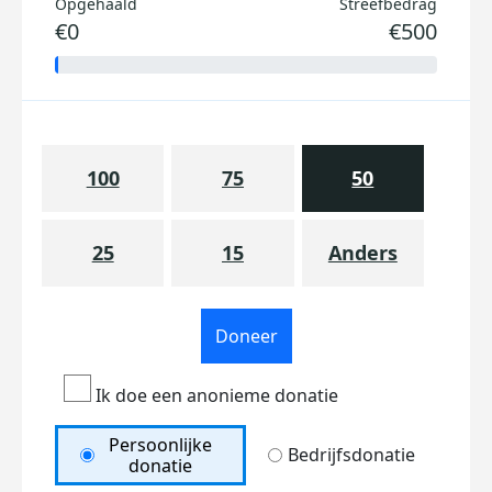
Opgehaald
Streefbedrag
€0
€500
100
75
50
25
15
Anders
Doneer
Ik doe een anonieme donatie
Persoonlijke
Bedrijfsdonatie
donatie