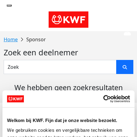
Sponsor
Zoek een deelnemer
We hebben geen zoekresultaten
gevonden
Acties
Welkom bij KWF. Fijn dat je onze website bezoekt.
Actiematerialen
We gebruiken cookies en vergelijkbare technieken om 
Evenementen