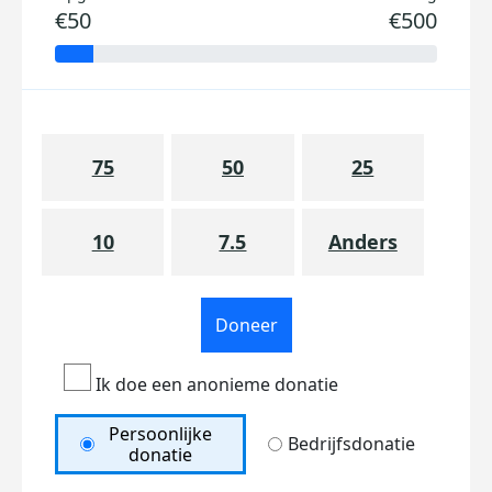
€50
€500
75
50
25
10
7.5
Anders
Doneer
Ik doe een anonieme donatie
Persoonlijke
Bedrijfsdonatie
donatie