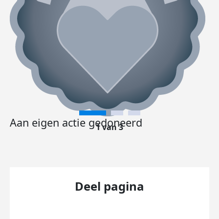
Aan eigen actie gedoneerd
1 van 3
Deel pagina