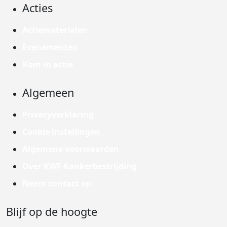
Acties
Actiematerialen
Evenementen
Kom in actie
Algemeen
Privacyverklaring
Cookie instellingen
Algemene voorwaarden
Over KWF Kankerbestrijding
Neem contact op
Blijf op de hoogte