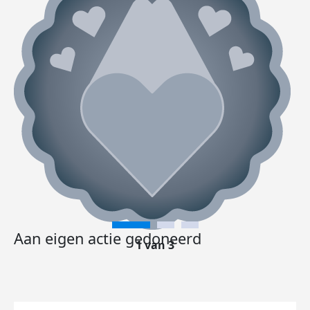
Aan eigen actie gedoneerd
1 van 3