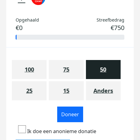
Opgehaald
Streefbedrag
€0
€750
100
75
50
25
15
Anders
Doneer
Ik doe een anonieme donatie