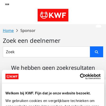
Sponsor
Zoek een deelnemer
We hebben geen zoekresultaten
gevonden
Acties
Welkom bij KWF. Fijn dat je onze website bezoekt.
Actiematerialen
We gebruiken cookies en vergelijkbare technieken om 
Evenementen