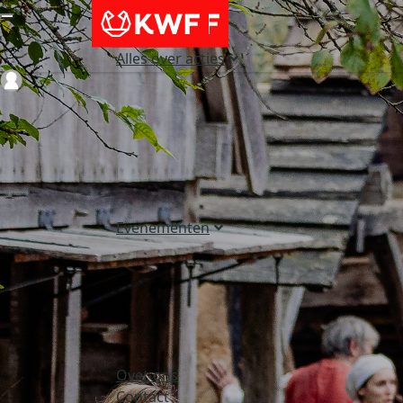
Alles over acties
Login
Evenementen
Over ons
Contact