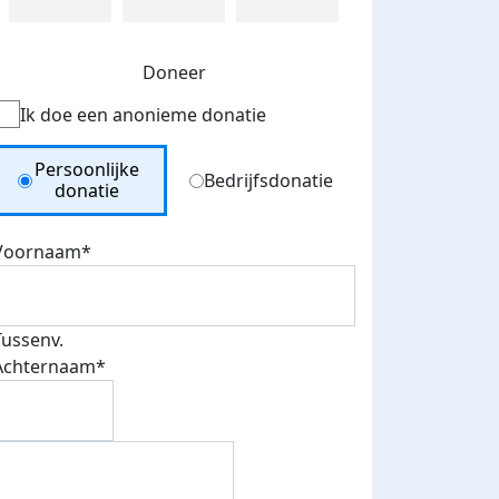
Doneer
Ik doe een anonieme donatie
Donation Type
Persoonlijke
Bedrijfsdonatie
donatie
Voornaam*
Tussenv.
Achternaam*