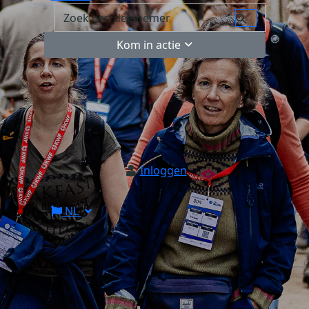
Kom in actie
Inloggen
NL