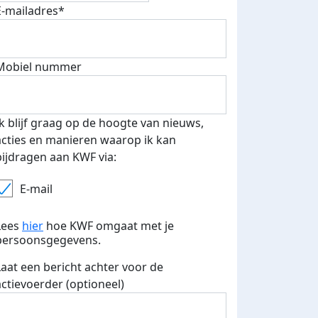
E-mailadres*
Mobiel nummer
Ik blijf graag op de hoogte van nieuws,
acties en manieren waarop ik kan
bijdragen aan KWF via:
E-mail
Lees
hier
hoe KWF omgaat met je
persoonsgegevens.
Laat een bericht achter voor de
actievoerder (optioneel)