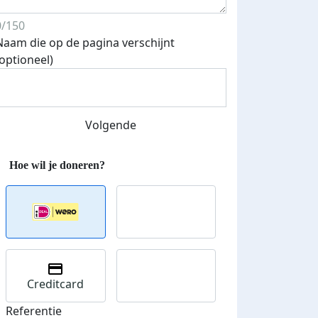
0/150
Naam die op de pagina verschijnt
(optioneel)
Volgende
 euro opgehaald: t-shirt
E-mails verstuurd
iend
Creditcard
Referentie