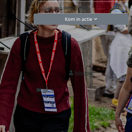
Kom in actie
Inloggen
NL