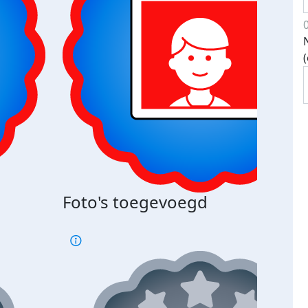
Foto's toegevoegd
€500
verd