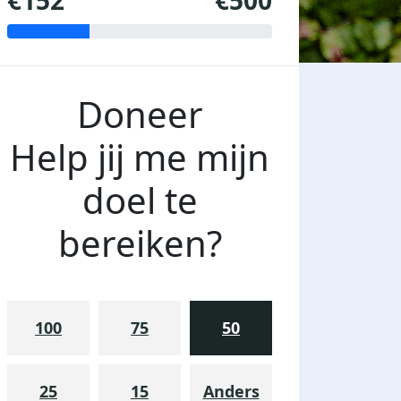
€152
€500
Doneer
Help jij me mijn
doel te
bereiken?
100
75
50
25
15
Anders