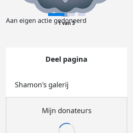
Aan eigen actie gedoneerd
1 van 3
Deel pagina
Shamon's
galerij
Mijn donateurs