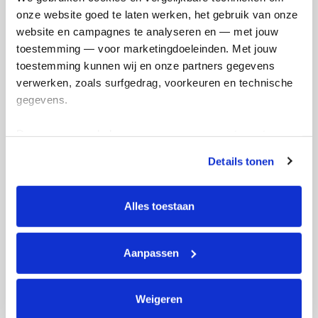
Shamon's badges
onze website goed te laten werken, het gebruik van onze 
website en campagnes te analyseren en — met jouw 
toestemming — voor marketingdoeleinden. Met jouw 
toestemming kunnen wij en onze partners gegevens 
verwerken, zoals surfgedrag, voorkeuren en technische 
gegevens.
Deze gegevens helpen ons om campagnes te meten, 
prestaties te verbeteren en relevante KWF-content te 
Details tonen
tonen. Je kunt je toestemming op elk moment wijzigen of 
intrekken via Cookie instellingen onderaan de pagina. De 
lijst met cookies is te vinden in het tabblad “details”.
Alles toestaan
Aanpassen
Weigeren