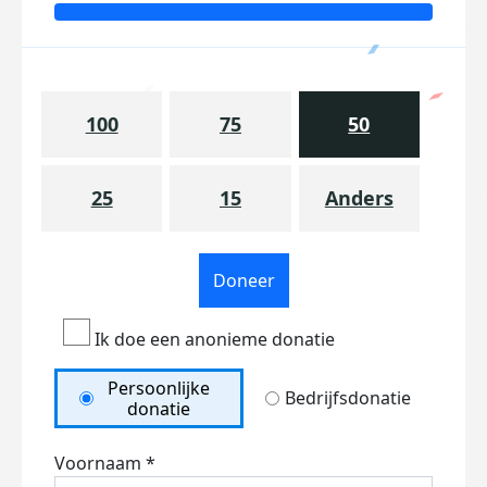
100
75
50
25
15
Anders
Doneer
Ik doe een anonieme donatie
Persoonlijke
Bedrijfsdonatie
donatie
Voornaam *