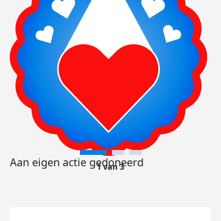
Aan eigen actie gedoneerd
1 van 3