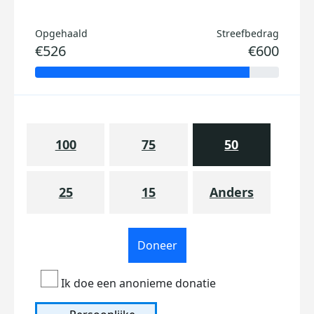
Opgehaald
Streefbedrag
€526
€600
100
75
50
25
15
Anders
Doneer
Ik doe een anonieme donatie