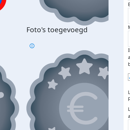
Foto's toegevoegd
€500
verd