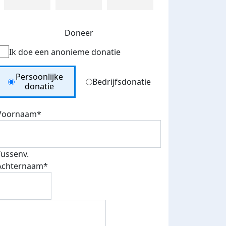
Doneer
Ik doe een anonieme donatie
Donation Type
Persoonlijke
Bedrijfsdonatie
donatie
Voornaam*
Tussenv.
Achternaam*