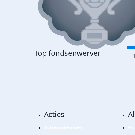
Top fondsenwerver
1
Acties
A
Actiematerialen
Pr