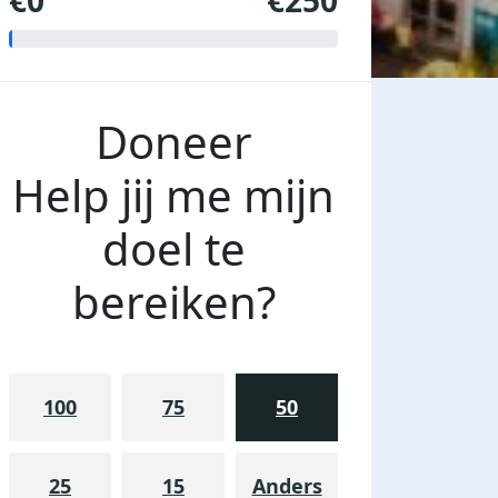
€0
€250
Doneer
Help jij me mijn
doel te
bereiken?
100
75
50
25
15
Anders