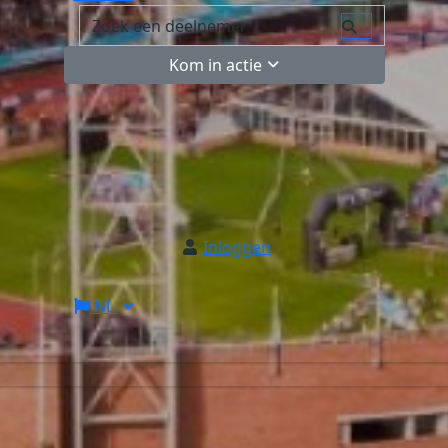
Kom in actie
Inloggen
NL