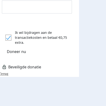
Ik wil bijdragen aan de
transactiekosten
en betaal €0,75
Donateurs bedankt
extra.
Doneer nu
Terug