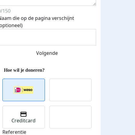
0/150
Naam die op de pagina verschijnt
(optioneel)
Streefbedrag verhoogd
Volgende
Creditcard
Referentie