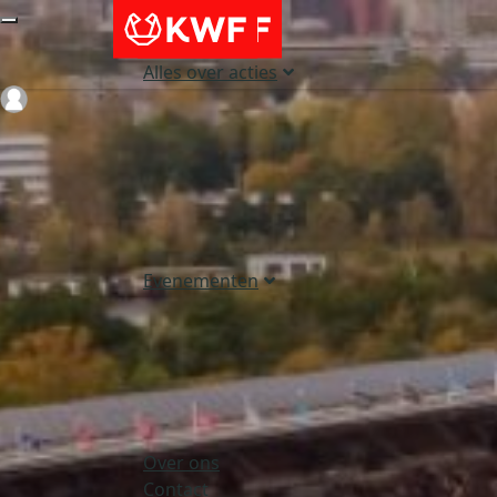
Alles over acties
Login
Evenementen
Over ons
Contact