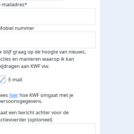
E-mailadres*
Mobiel nummer
 euro opgehaald: t-shirt
E-mails verstuurd
iend
Ik blijf graag op de hoogte van nieuws,
acties en manieren waarop ik kan
bijdragen aan KWF via:
E-mail
Lees
hier
hoe KWF omgaat met je
persoonsgegevens.
Laat een bericht achter voor de
actievoerder (optioneel)