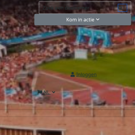
Kom in actie
Inloggen
NL