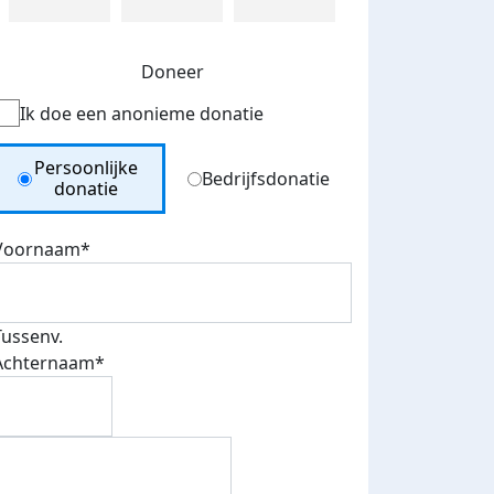
Doneer
Ik doe een anonieme donatie
Donation Type
Persoonlijke
Bedrijfsdonatie
donatie
Voornaam*
Tussenv.
Achternaam*