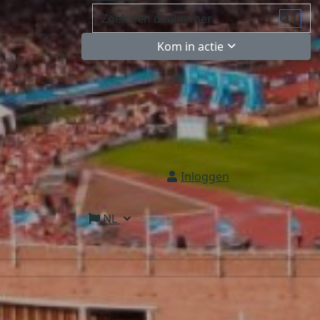
Kom in actie
Inloggen
NL