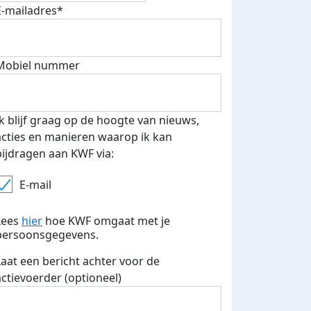
E-mailadres*
Mobiel nummer
 euro opgehaald: t-shirt
E-mails verstuurd
iend
Ik blijf graag op de hoogte van nieuws,
acties en manieren waarop ik kan
bijdragen aan KWF via:
E-mail
Lees
hier
hoe KWF omgaat met je
persoonsgegevens.
Laat een bericht achter voor de
actievoerder (optioneel)