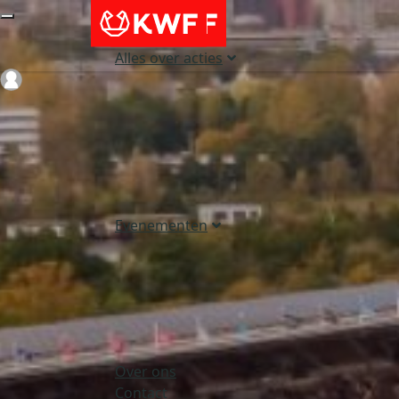
Alles over acties
Login
Evenementen
Over ons
Contact