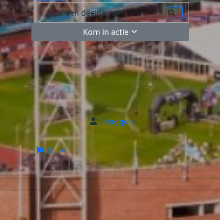
Kom in actie
Inloggen
NL