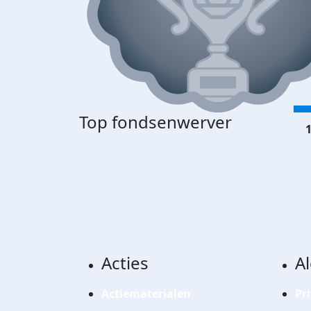
Top fondsenwerver
1
Acties
A
Actiematerialen
Pr