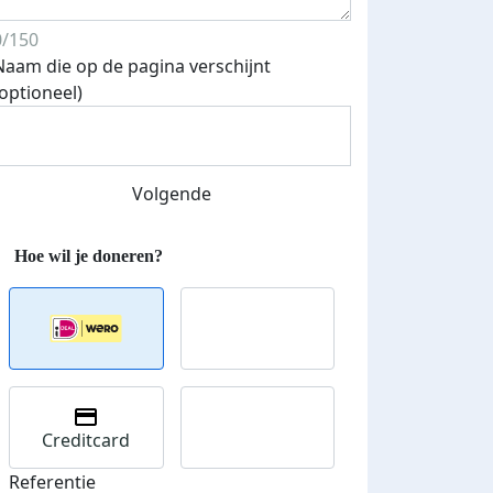
0/150
Naam die op de pagina verschijnt
(optioneel)
Streefbedrag verhoogd
Volgende
Creditcard
Referentie