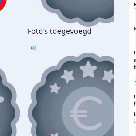
Foto's toegevoegd
€500
verd