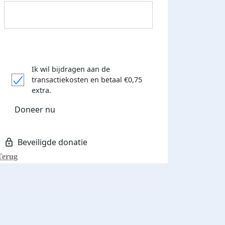
Ik wil bijdragen aan de
transactiekosten
en betaal €0,75
Donateurs bedankt
extra.
Doneer nu
Terug