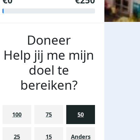
€0
€250
Doneer
Help jij me mijn
doel te
bereiken?
100
75
50
25
15
Anders