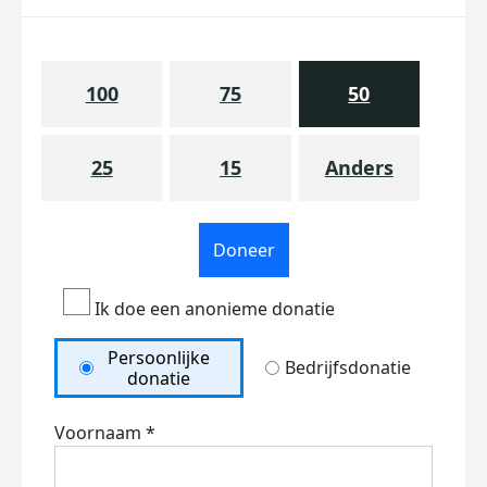
100
75
50
25
15
Anders
Doneer
Ik doe een anonieme donatie
Persoonlijke
Bedrijfsdonatie
donatie
Voornaam *