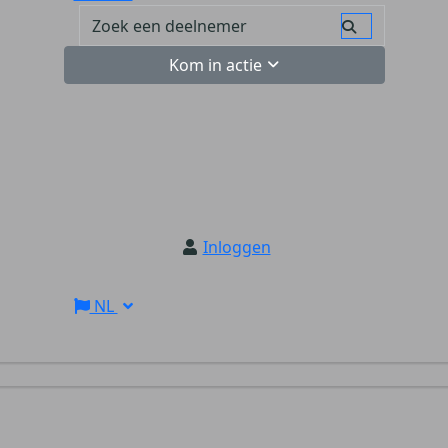
Kom in actie
Inloggen
NL