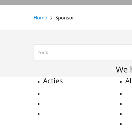
Sponsor
We 
Acties
A
Actiematerialen
Pr
Evenementen
Co
Kom in actie
Al
Ov