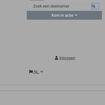
Kom in actie
Inloggen
NL