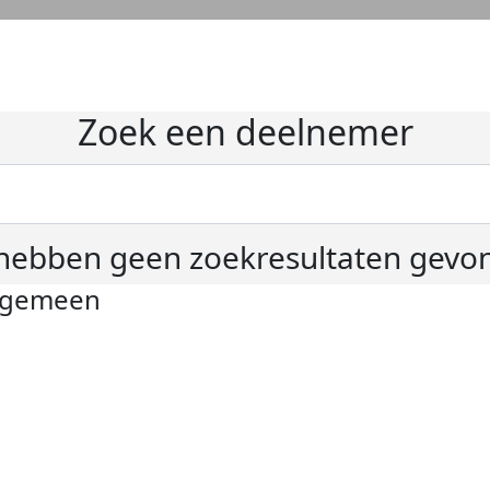
Zoek een deelnemer
hebben geen zoekresultaten gevo
lgemeen
ivacyverklaring
okie instellingen
gemene voorwaarden
er KWF Kankerbestrijding