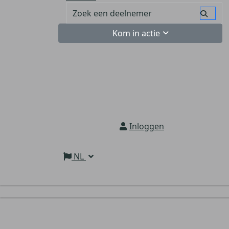
Kom in actie
Inloggen
NL