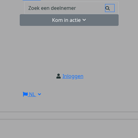
Kom in actie
Inloggen
NL