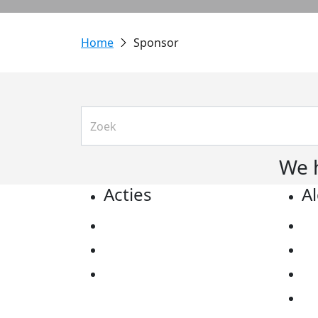
Sponsor
We 
Acties
A
Actiematerialen
Pr
Evenementen
Co
Kom in actie
Al
Ov