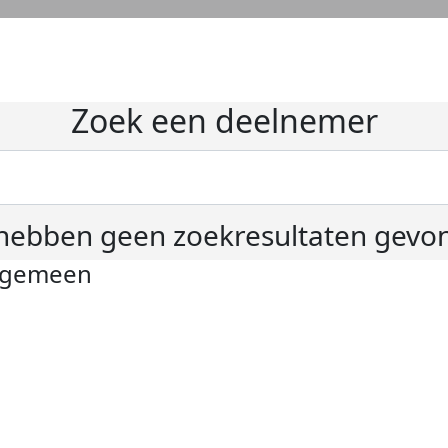
Zoek een deelnemer
hebben geen zoekresultaten gevo
lgemeen
ivacyverklaring
okie instellingen
gemene voorwaarden
er KWF Kankerbestrijding