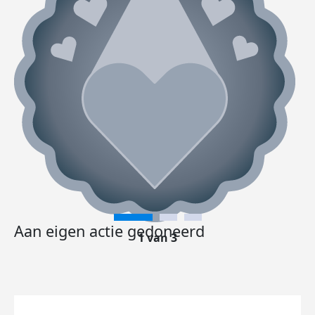
Aan eigen actie gedoneerd
1 van 3