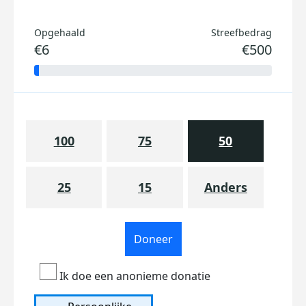
Opgehaald
Streefbedrag
€6
€500
100
75
50
25
15
Anders
Doneer
Ik doe een anonieme donatie