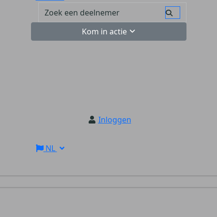
Kom in actie
Inloggen
NL