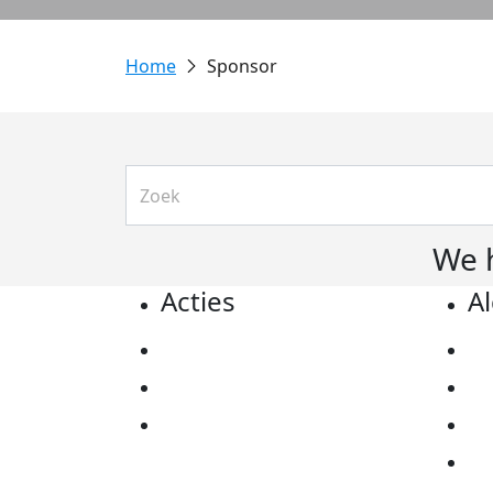
Sponsor
We 
Acties
A
Actiematerialen
Pr
Evenementen
Co
Kom in actie
Al
Ov