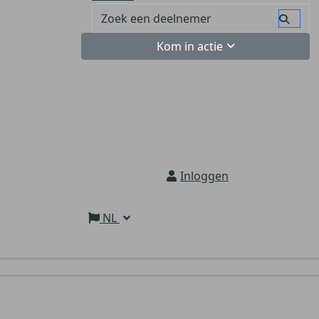
Kom in actie
Inloggen
NL