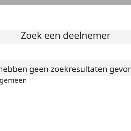
Zoek een deelnemer
hebben geen zoekresultaten gevo
lgemeen
ivacyverklaring
okie instellingen
gemene voorwaarden
er KWF Kankerbestrijding