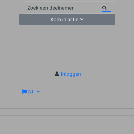
Kom in actie
Inloggen
NL