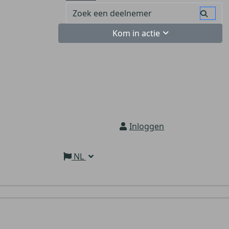
Kom in actie
Inloggen
NL