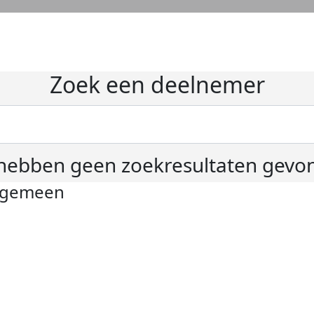
Zoek een deelnemer
hebben geen zoekresultaten gevo
lgemeen
ivacyverklaring
okie instellingen
gemene voorwaarden
er KWF Kankerbestrijding