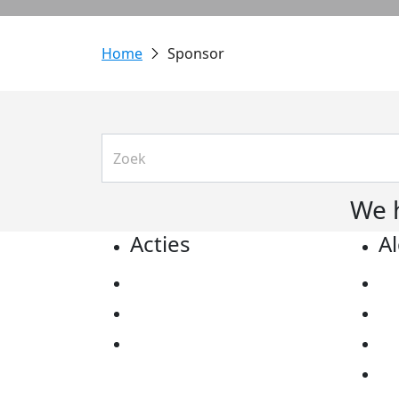
Sponsor
We 
Acties
A
Actiematerialen
Pr
Evenementen
Co
Kom in actie
Al
Ov