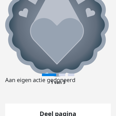
Aan eigen actie gedoneerd
1 van 3
Deel pagina