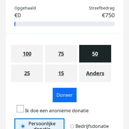
Opgehaald
Streefbedrag
€0
€750
100
75
50
25
15
Anders
Doneer
Ik doe een anonieme donatie
Persoonlijke
Bedrijfsdonatie
donatie