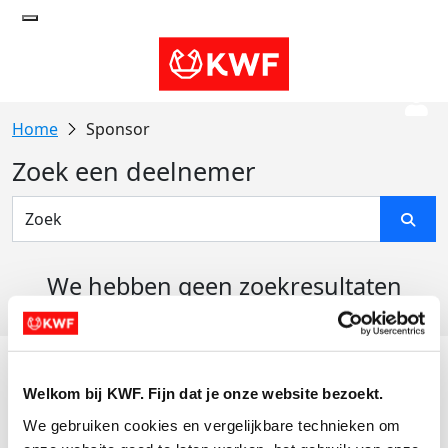
Sponsor
Zoek een deelnemer
We hebben geen zoekresultaten
gevonden
Acties
Welkom bij KWF. Fijn dat je onze website bezoekt.
Actiematerialen
We gebruiken cookies en vergelijkbare technieken om 
Evenementen