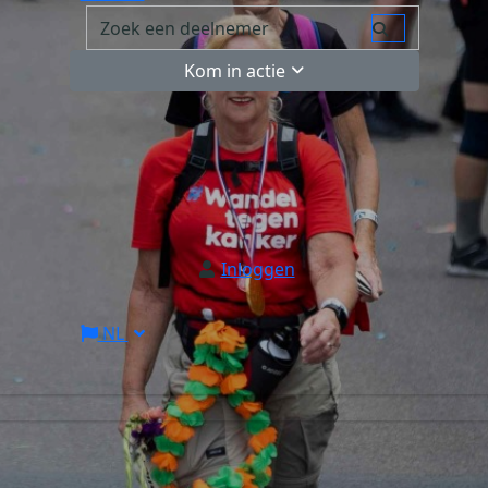
Kom in actie
Inloggen
NL