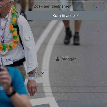
Kom in actie
Inloggen
NL