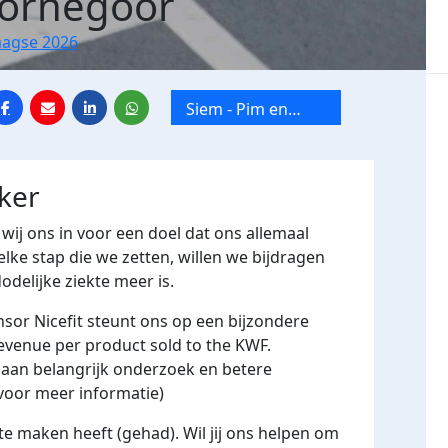
Kornegoor
aagse 2026
Siem - Pim en
Oma
ker
wij ons in voor een doel dat ons allemaal
elke stap die we zetten, willen we bijdragen
delijke ziekte meer is.
sor Nicefit steunt ons op een bijzondere
revenue per product sold to the KWF.
 aan belangrijk onderzoek en betere
 voor meer informatie)
te maken heeft (gehad). Wil jij ons helpen om