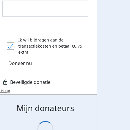
 euro opgehaald: t-shirt
E-mails verstuurd
iend
Ik wil bijdragen aan de
transactiekosten
en betaal €0,75
extra.
Doneer nu
Terug
Mijn donateurs