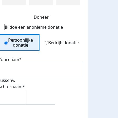
Doneer
Ik doe een anonieme donatie
Donation Type
Persoonlijke
Bedrijfsdonatie
donatie
Voornaam*
Tussenv.
Achternaam*