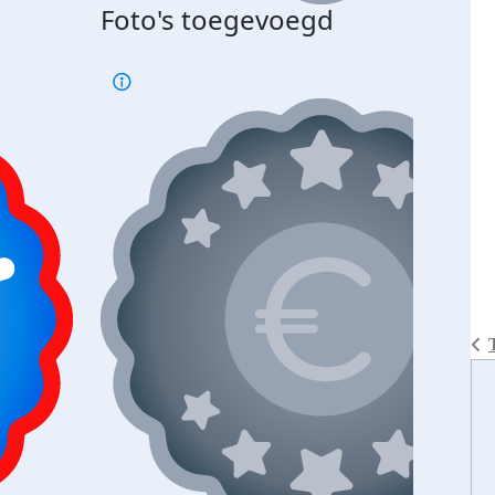
Foto's toegevoegd
€500
verd