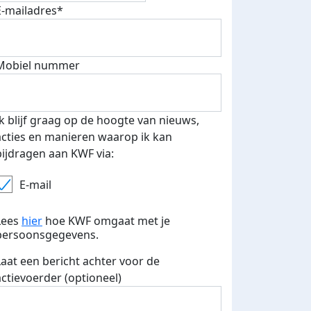
E-mailadres*
Mobiel nummer
Ik blijf graag op de hoogte van nieuws,
acties en manieren waarop ik kan
bijdragen aan KWF via:
E-mail
Lees
hier
hoe KWF omgaat met je
persoonsgegevens.
Laat een bericht achter voor de
actievoerder (optioneel)