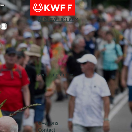
Alles over acties
Login
Evenementen
Over ons
Contact