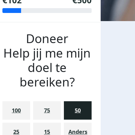
€102
€500
Doneer
Help jij me mijn
doel te
bereiken?
100
75
50
25
15
Anders