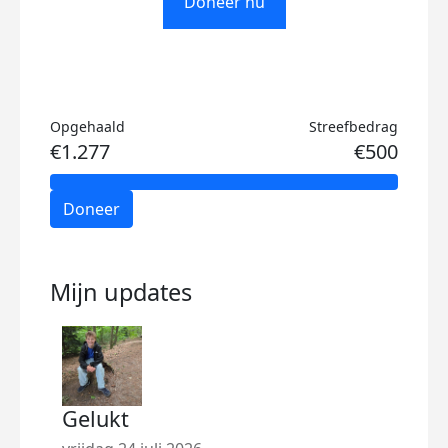
Doneer nu
Opgehaald
Streefbedrag
€1.277
€500
Doneer
Mijn updates
Gelukt
Het