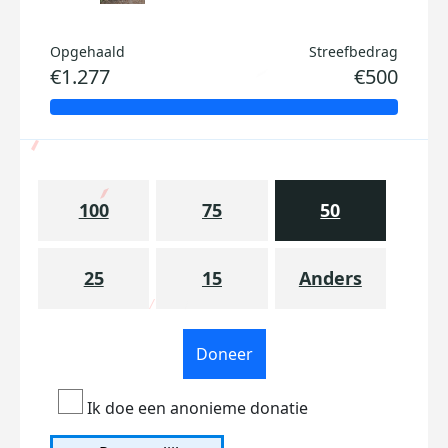
Opgehaald
Streefbedrag
€1.277
€500
100
75
50
25
15
Anders
Doneer
Ik doe een anonieme donatie