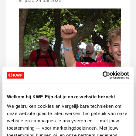
vrijdag 24 juli 2026
zond
Welkom bij KWF. Fijn dat je onze website bezoekt.
We gebruiken cookies en vergelijkbare technieken om 
onze website goed te laten werken, het gebruik van onze 
website en campagnes te analyseren en — met jouw 
toestemming — voor marketingdoeleinden. Met jouw 
toestemming kunnen wij en onze partners gegevens 