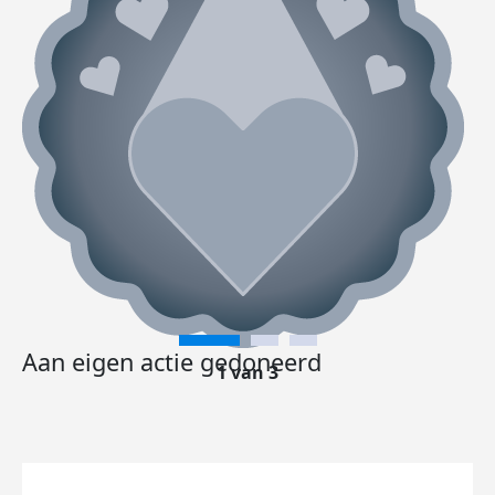
Aan eigen actie gedoneerd
1 van 3