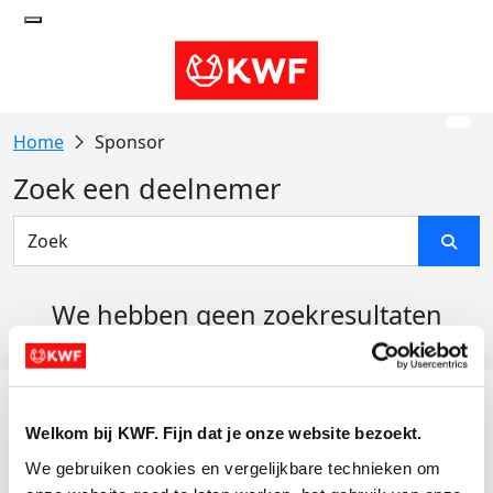
Sponsor
Zoek een deelnemer
We hebben geen zoekresultaten
gevonden
Acties
Welkom bij KWF. Fijn dat je onze website bezoekt.
Actiematerialen
We gebruiken cookies en vergelijkbare technieken om 
Evenementen