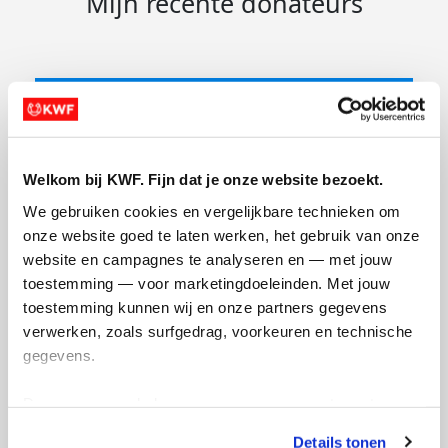
Mijn recente donateurs
Welkom bij KWF. Fijn dat je onze website bezoekt.
We gebruiken cookies en vergelijkbare technieken om 
€
30.75
onze website goed te laten werken, het gebruik van onze 
website en campagnes te analyseren en — met jouw 
dewi en Mams
toestemming — voor marketingdoeleinden. Met jouw 
Wat super! Succes mop🍀
toestemming kunnen wij en onze partners gegevens 
verwerken, zoals surfgedrag, voorkeuren en technische 
gegevens.
Deze gegevens helpen ons om campagnes te meten, 
prestaties te verbeteren en relevante KWF-content te 
Details tonen