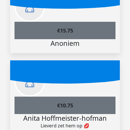
€
15.75
Anoniem
€
10.75
Anita Hoffmeister-hofman
Lieverd zet hem op 💋