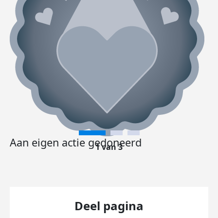
Aan eigen actie gedoneerd
1 van 3
Deel pagina