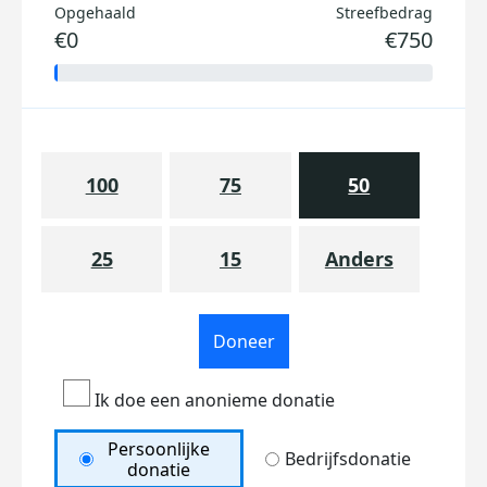
Opgehaald
Streefbedrag
€0
€750
100
75
50
25
15
Anders
Doneer
Ik doe een anonieme donatie
Persoonlijke
Bedrijfsdonatie
donatie