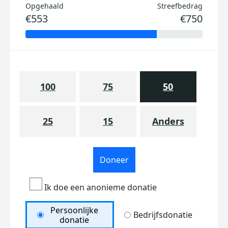
Opgehaald
Streefbedrag
€553
€750
100
75
50
25
15
Anders
Doneer
Ik doe een anonieme donatie
Persoonlijke
Bedrijfsdonatie
donatie