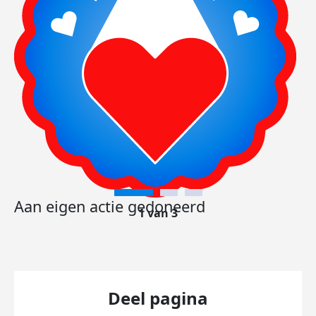
Aan eigen actie gedoneerd
1 van 3
Deel pagina