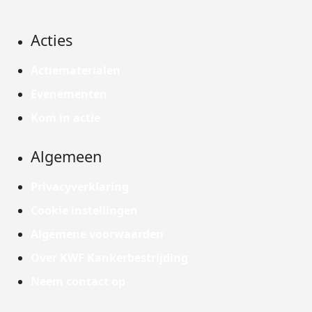
Acties
Actiematerialen
Evenementen
Kom in actie
Algemeen
Privacyverklaring
Cookie instellingen
Algemene voorwaarden
Over KWF Kankerbestrijding
Neem contact op