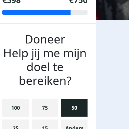
€598
€750
Doneer
Help jij me mijn
doel te
bereiken?
100
75
50
25
15
Anders