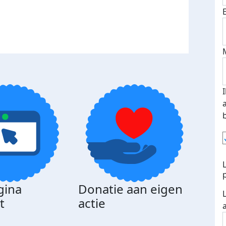
gina
Donatie aan eigen
t
actie