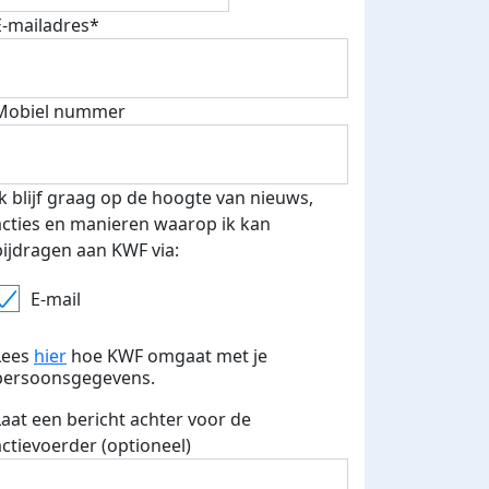
E-mailadres*
Mobiel nummer
Ik blijf graag op de hoogte van nieuws,
acties en manieren waarop ik kan
bijdragen aan KWF via:
E-mail
Lees
hier
hoe KWF omgaat met je
persoonsgegevens.
Laat een bericht achter voor de
actievoerder (optioneel)