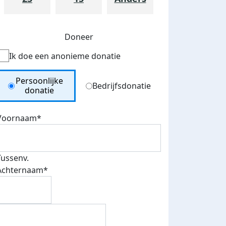
Doneer
Ik doe een anonieme donatie
Donation Type
Persoonlijke
Bedrijfsdonatie
donatie
Voornaam*
Tussenv.
Achternaam*