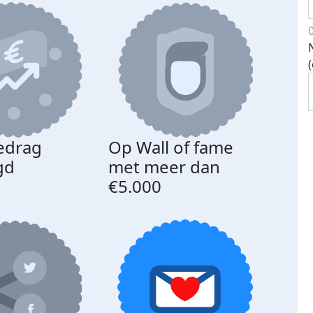
edrag
Op Wall of fame
gd
met meer dan
€5.000