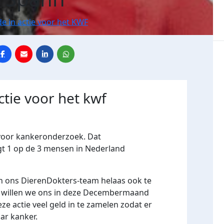
e in actie voor het KWF
ctie voor het kwf
 voor kankeronderzoek. Dat
jgt 1 op de 3 mensen in Nederland
 in ons DierenDokters-team helaas ook te
m willen we ons in deze Decembermaand
e actie veel geld in te zamelen zodat er
r kanker.