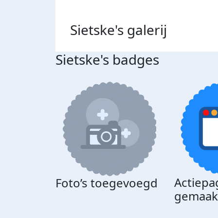
Sietske's
galerij
Sietske's badges
Actiepa
Foto’s toegevoegd
gemaak