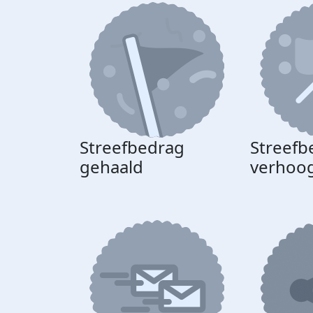
Streefbedrag
Streefb
gehaald
verhoo