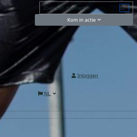
Kom in actie
Inloggen
NL