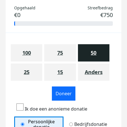
Opgehaald
Streefbedrag
€0
€750
100
75
50
25
15
Anders
Doneer
Ik doe een anonieme donatie
Persoonlijke
Bedrijfsdonatie
donatie