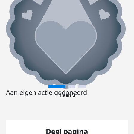
Aan eigen actie gedoneerd
1 van 3
Deel pagina