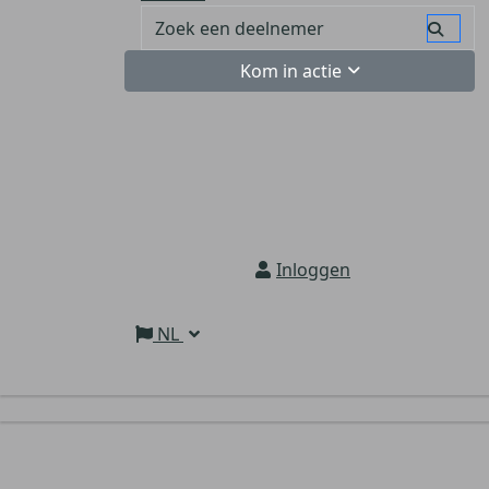
Kom in actie
Inloggen
NL