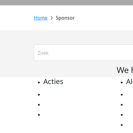
Sponsor
We 
Acties
A
Actiematerialen
Pr
Evenementen
Co
Kom in actie
Al
Ov