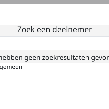
Zoek een deelnemer
hebben geen zoekresultaten gevo
lgemeen
ivacyverklaring
okie instellingen
gemene voorwaarden
er KWF Kankerbestrijding