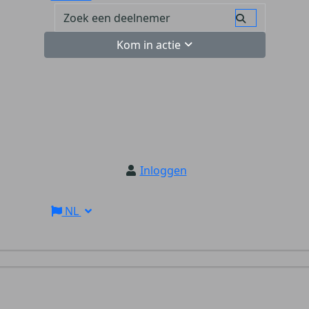
Kom in actie
Inloggen
NL