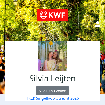
Silvia Leijten
Silvia en Evelien
TREK Singelloop Utrecht 2026