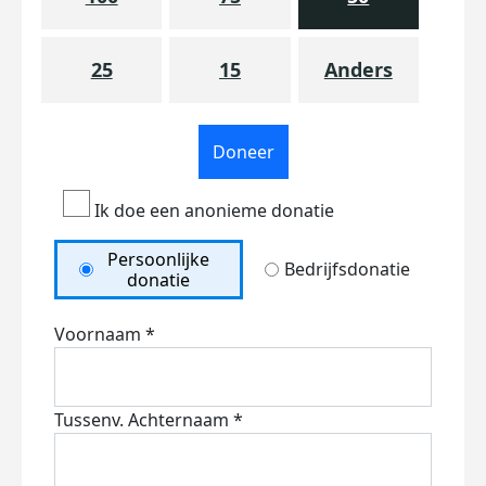
25
15
Anders
Doneer
Ik doe een anonieme donatie
Persoonlijke
Bedrijfsdonatie
donatie
Voornaam *
Tussenv.
Achternaam *