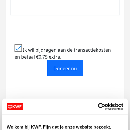
Ik wil bijdragen aan de transactiekosten
en betaal €0.75 extra.
Doneer nu
Opgehaald
Streefbedrag
€125
€500
Welkom bij KWF. Fijn dat je onze website bezoekt.
Doneer