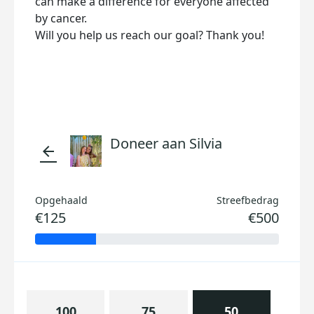
can make a difference for everyone affected
by cancer.
Will you help us reach our goal? Thank you!
Doneer aan Silvia
arrow_back
Opgehaald
Streefbedrag
€125
€500
100
75
50