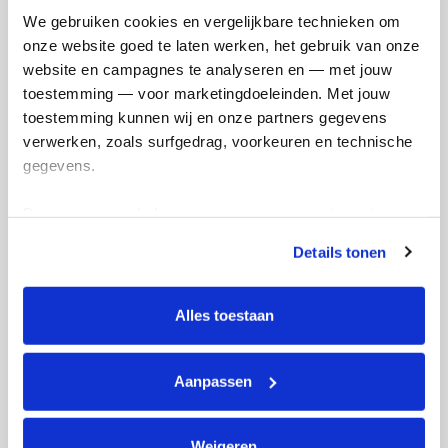
We gebruiken cookies en vergelijkbare technieken om 
onze website goed te laten werken, het gebruik van onze 
Silvia's badges
website en campagnes te analyseren en — met jouw 
toestemming — voor marketingdoeleinden. Met jouw 
toestemming kunnen wij en onze partners gegevens 
verwerken, zoals surfgedrag, voorkeuren en technische 
gegevens.
Deze gegevens helpen ons om campagnes te meten, 
prestaties te verbeteren en relevante KWF-content te 
Details tonen
tonen. Je kunt je toestemming op elk moment wijzigen of 
intrekken via Cookie instellingen onderaan de pagina. De 
lijst met cookies is te vinden in het tabblad “details”.
Alles toestaan
Aanpassen
Weigeren