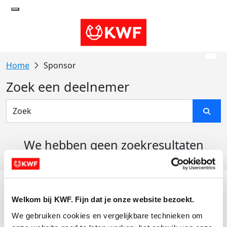
Sponsor
Zoek een deelnemer
We hebben geen zoekresultaten
gevonden
Acties
Welkom bij KWF. Fijn dat je onze website bezoekt.
Actiematerialen
We gebruiken cookies en vergelijkbare technieken om 
Evenementen