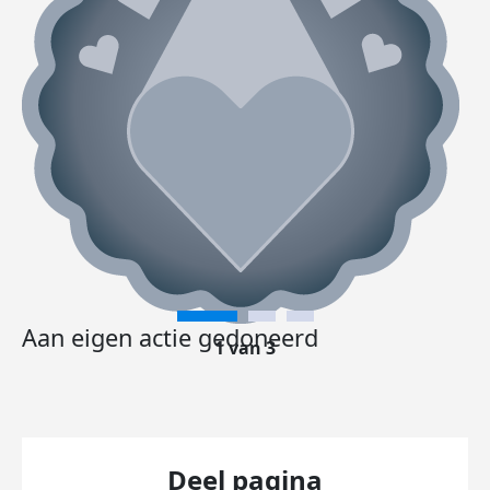
Aan eigen actie gedoneerd
1 van 3
Deel pagina