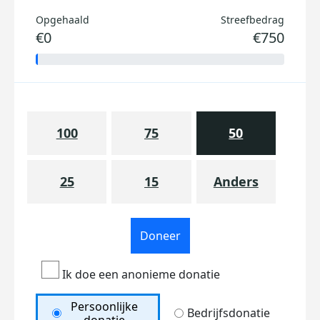
Opgehaald
Streefbedrag
€0
€750
100
75
50
25
15
Anders
Doneer
Ik doe een anonieme donatie
Persoonlijke
Bedrijfsdonatie
donatie