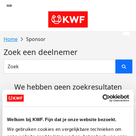
Sponsor
Zoek een deelnemer
We hebben geen zoekresultaten
gevonden
Acties
Welkom bij KWF. Fijn dat je onze website bezoekt.
Actiematerialen
We gebruiken cookies en vergelijkbare technieken om 
Evenementen