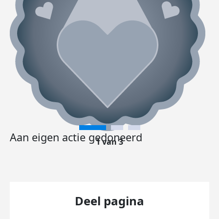
Aan eigen actie gedoneerd
1 van 3
Deel pagina