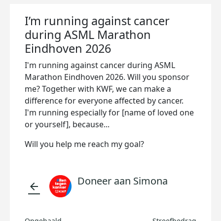
I’m running against cancer
during ASML Marathon
Eindhoven 2026
I'm running against cancer during ASML
Marathon Eindhoven 2026. Will you sponsor
me? Together with KWF, we can make a
difference for everyone affected by cancer.
I'm running especially for [name of loved one
or yourself], because...
Will you help me reach my goal?
Doneer aan Simona
arrow_back
Opgehaald
Streefbedrag