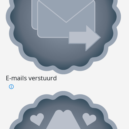
E-mails verstuurd