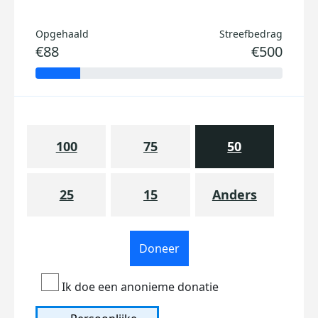
Opgehaald
Streefbedrag
€88
€500
100
75
50
25
15
Anders
Doneer
Ik doe een anonieme donatie