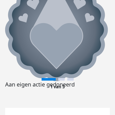
Aan eigen actie gedoneerd
1 van 3