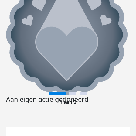
Aan eigen actie gedoneerd
1 van 3