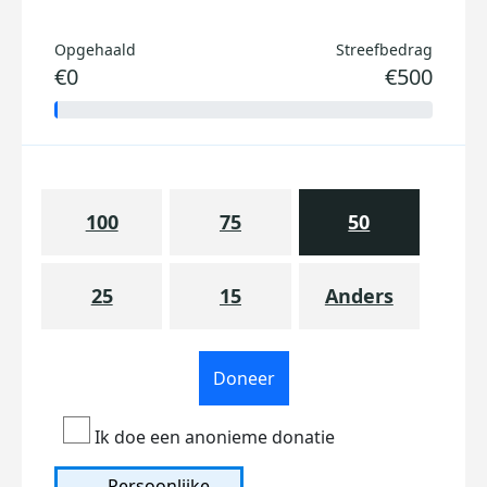
Opgehaald
Streefbedrag
€0
€500
100
75
50
25
15
Anders
Doneer
Ik doe een anonieme donatie
Persoonlijke