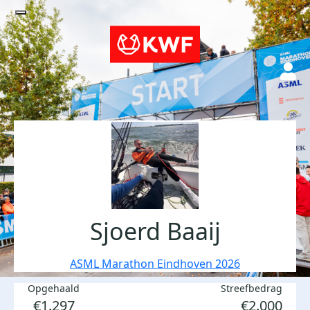
Sjoerd Baaij
ASML Marathon Eindhoven 2026
Opgehaald
Streefbedrag
€1.297
€2.000