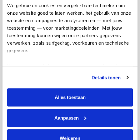
We gebruiken cookies en vergelijkbare technieken om 
onze website goed te laten werken, het gebruik van onze 
Sjoerd's badges
website en campagnes te analyseren en — met jouw 
toestemming — voor marketingdoeleinden. Met jouw 
toestemming kunnen wij en onze partners gegevens 
verwerken, zoals surfgedrag, voorkeuren en technische 
gegevens.
Deze gegevens helpen ons om campagnes te meten, 
prestaties te verbeteren en relevante KWF-content te 
Details tonen
tonen. Je kunt je toestemming op elk moment wijzigen of 
intrekken via Cookie instellingen onderaan de pagina. De 
lijst met cookies is te vinden in het tabblad “details”.
Alles toestaan
Aanpassen
Weigeren