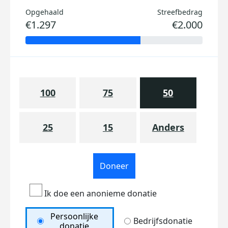
Opgehaald
Streefbedrag
€1.297
€2.000
100
75
50
25
15
Anders
Doneer
Ik doe een anonieme donatie
Persoonlijke
Bedrijfsdonatie
donatie