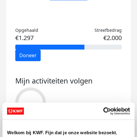
Opgehaald
Streefbedrag
€1.297
€2.000
Doneer
Mijn activiteiten volgen
161
kms
Welkom bij KWF. Fijn dat je onze website bezoekt.