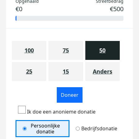
Opgehaald
Streefbedrag
€0
€500
100
75
50
25
15
Anders
Doneer
Ik doe een anonieme donatie
Persoonlijke
Bedrijfsdonatie
donatie