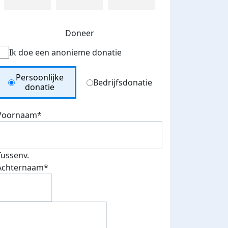
Doneer
Ik doe een anonieme donatie
Donation Type
Persoonlijke
Bedrijfsdonatie
donatie
Voornaam*
Tussenv.
Achternaam*