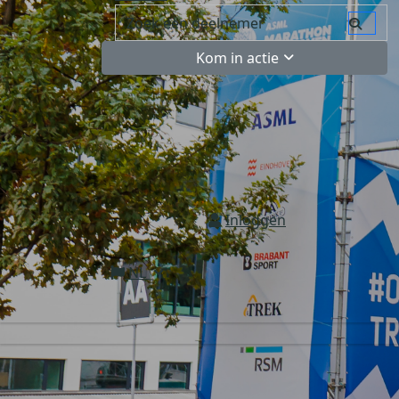
Kom in actie
Inloggen
NL