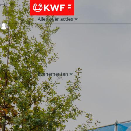
Alles over acties
Login
Evenementen
Over ons
Contact