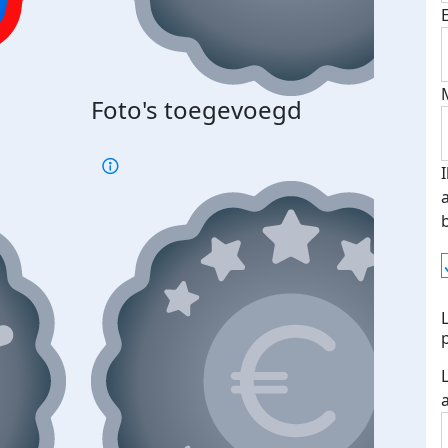
Bij 
Foto's toegevoegd
je je