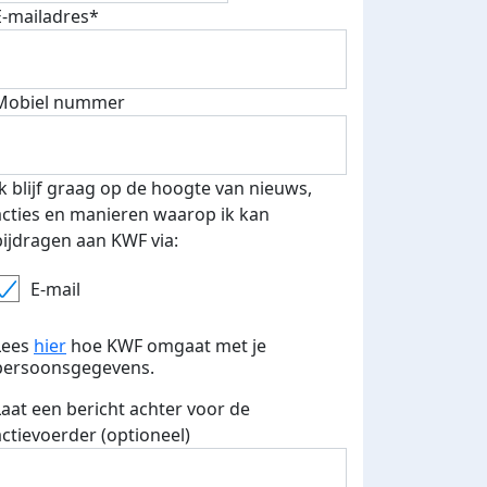
E-mailadres*
500 euro aan donaties ontvang
Mobiel nummer
E-mails verstuurd
 speciale KWF t-shirt!
Ik blijf graag op de hoogte van nieuws,
acties en manieren waarop ik kan
bijdragen aan KWF via:
E-mail
Lees
hier
hoe KWF omgaat met je
persoonsgegevens.
Laat een bericht achter voor de
actievoerder (optioneel)