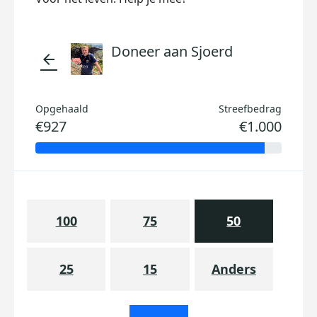
Doneer aan Sjoerd
arrow_back
Opgehaald
Streefbedrag
€927
€1.000
100
75
50
25
15
Anders