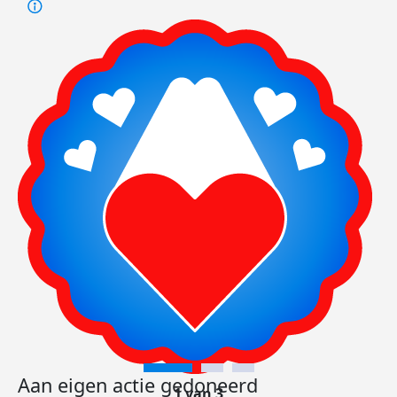
Aan eigen actie gedoneerd
1 van 3