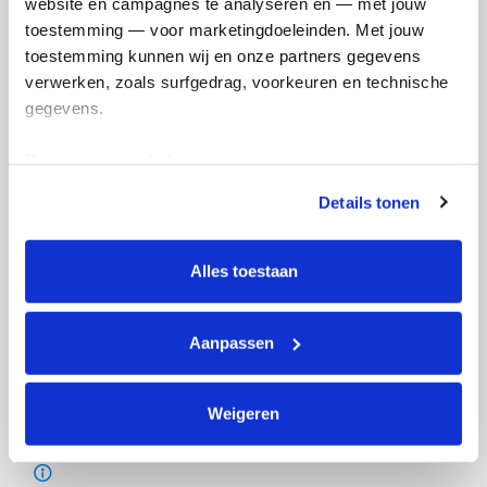
website en campagnes te analyseren en — met jouw 
toestemming — voor marketingdoeleinden. Met jouw 
toestemming kunnen wij en onze partners gegevens 
verwerken, zoals surfgedrag, voorkeuren en technische 
gegevens.
Deze gegevens helpen ons om campagnes te meten, 
prestaties te verbeteren en relevante KWF-content te 
Details tonen
tonen. Je kunt je toestemming op elk moment wijzigen of 
intrekken via Cookie instellingen onderaan de pagina. De 
lijst met cookies is te vinden in het tabblad “details”.
Alles toestaan
Aanpassen
Weigeren
Actiepagina gemaakt