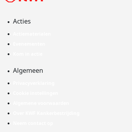
Acties
Actiematerialen
Evenementen
Kom in actie
Algemeen
Privacyverklaring
Cookie instellingen
Algemene voorwaarden
Over KWF Kankerbestrijding
Neem contact op