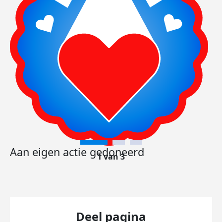
Aan eigen actie gedoneerd
1 van 3
Deel pagina