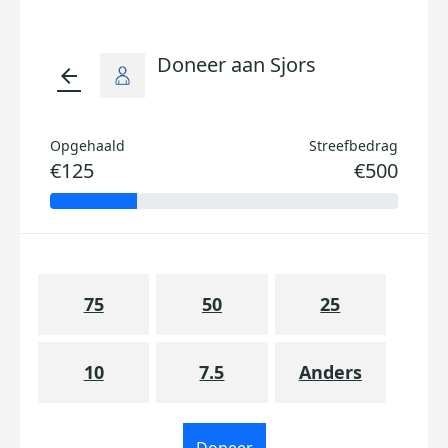
Doneer aan Sjors
arrow_back
Opgehaald
Streefbedrag
€125
€500
75
50
25
10
7.5
Anders