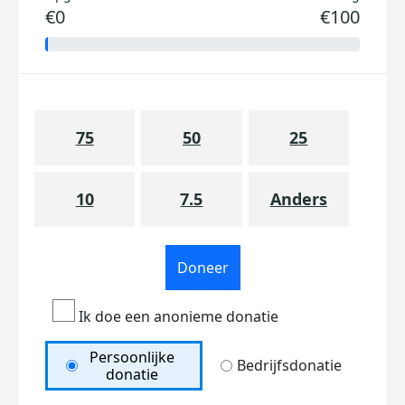
€0
€100
75
50
25
10
7.5
Anders
Doneer
Ik doe een anonieme donatie
Persoonlijke
Bedrijfsdonatie
donatie