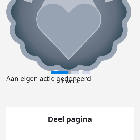
Aan eigen actie gedoneerd
1 van 3
Deel pagina