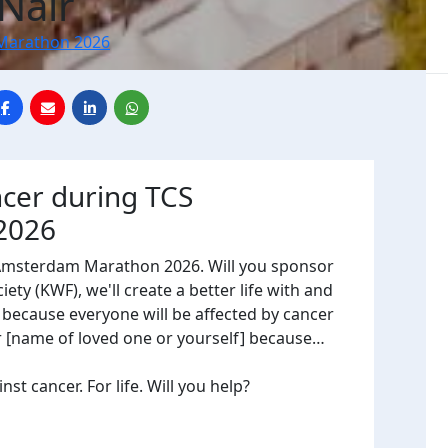
Nair
Marathon 2026
ncer during TCS
2026
 Amsterdam Marathon 2026. Will you sponsor
ty (KWF), we'll create a better life with and
, because everyone will be affected by cancer
or [name of loved one or yourself] because…
t cancer. For life. Will you help?