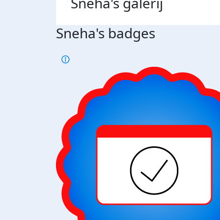
Sneha's
galerij
Sneha's badges