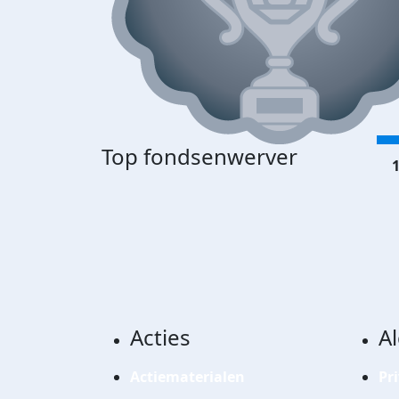
Top fondsenwerver
1
Acties
A
Actiematerialen
Pr