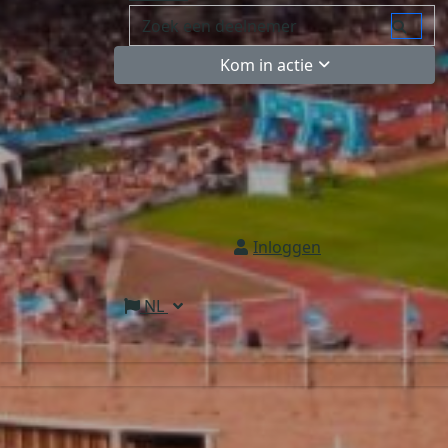
Kom in actie
Inloggen
NL