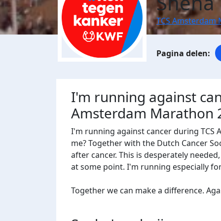
Sneha 
TCS Amsterdam 
I'm running against ca
Amsterdam Marathon 
I'm running against cancer during TCS
me? Together with the Dutch Cancer Socie
after cancer. This is desperately needed
at some point. I'm running especially f
Together we can make a difference. Agains