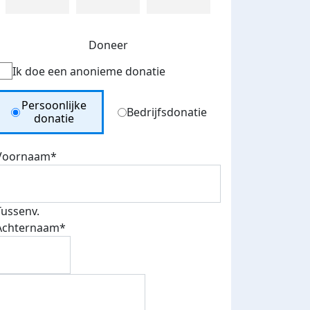
Doneer
Ik doe een anonieme donatie
Donation Type
Persoonlijke
Bedrijfsdonatie
donatie
Voornaam*
Tussenv.
Achternaam*