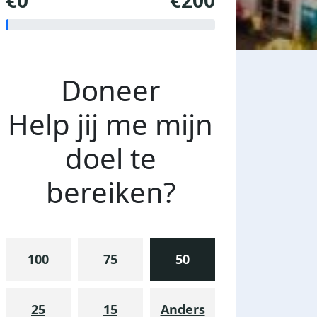
€0
€200
Doneer
Help jij me mijn
doel te
bereiken?
100
75
50
25
15
Anders