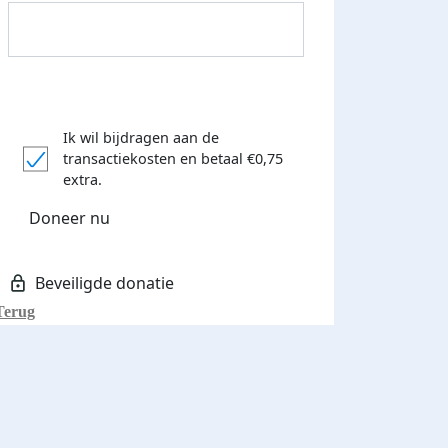
Ik wil bijdragen aan de
transactiekosten
en betaal €0,75
Donateurs bedankt
extra.
Doneer nu
Terug