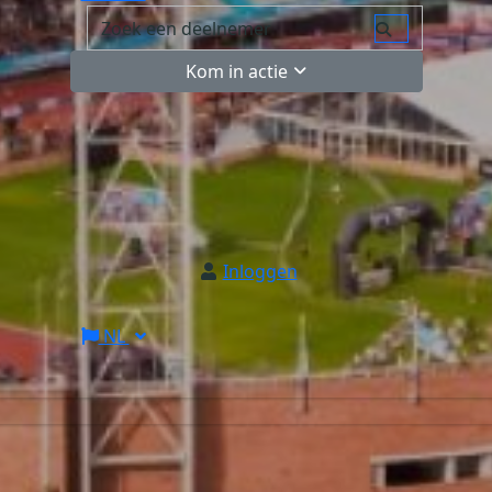
Kom in actie
Inloggen
NL