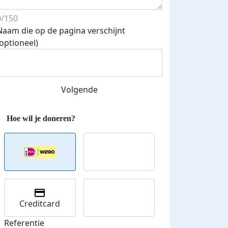
0/150
Naam die op de pagina verschijnt
(optioneel)
Streefbedrag verhoogd
Volgende
Creditcard
Referentie