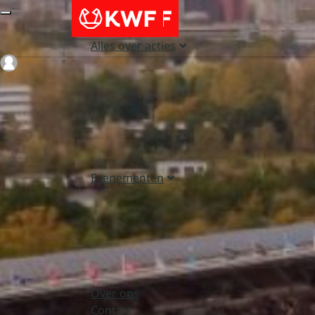
Alles over acties
Login
Evenementen
Over ons
Contact