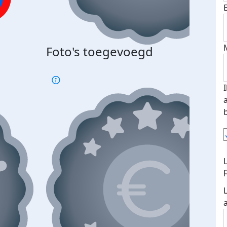
Foto's toegevoegd
€500
verd