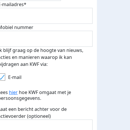
E-mailadres*
Mobiel nummer
 euro opgehaald: t-shirt
E-mails verstuurd
iend
Ik blijf graag op de hoogte van nieuws,
acties en manieren waarop ik kan
bijdragen aan KWF via:
E-mail
Lees
hier
hoe KWF omgaat met je
persoonsgegevens.
Laat een bericht achter voor de
actievoerder (optioneel)