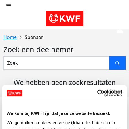
Sponsor
Zoek een deelnemer
We hebben geen zoekresultaten
gevonden
Acties
Welkom bij KWF. Fijn dat je onze website bezoekt.
Actiematerialen
We gebruiken cookies en vergelijkbare technieken om 
Evenementen