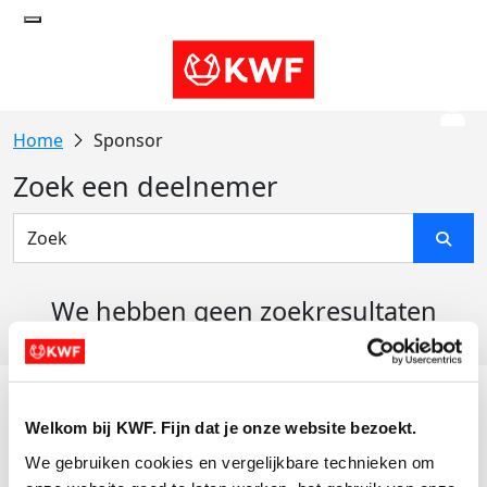
Sponsor
Zoek een deelnemer
We hebben geen zoekresultaten
gevonden
Acties
Welkom bij KWF. Fijn dat je onze website bezoekt.
Actiematerialen
We gebruiken cookies en vergelijkbare technieken om 
Evenementen