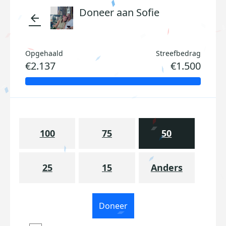
Doneer aan Sofie
arrow_back
Opgehaald
Streefbedrag
€2.137
€1.500
100
75
50
25
15
Anders
Doneer