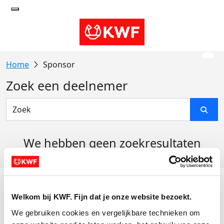
Sponsor
Zoek een deelnemer
We hebben geen zoekresultaten
gevonden
Acties
Welkom bij KWF. Fijn dat je onze website bezoekt.
Actiematerialen
We gebruiken cookies en vergelijkbare technieken om 
Evenementen