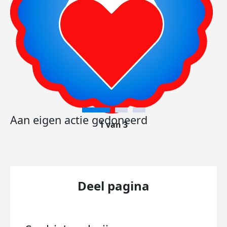
Aan eigen actie gedoneerd
1 van 3
Deel pagina