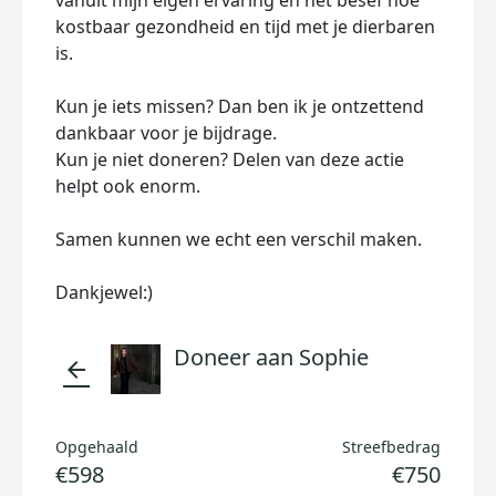
vanuit mijn eigen ervaring en het besef hoe
kostbaar gezondheid en tijd met je dierbaren
is.
Kun je iets missen? Dan ben ik je ontzettend
dankbaar voor je bijdrage.
Kun je niet doneren? Delen van deze actie
helpt ook enorm.
Samen kunnen we echt een verschil maken.
Dankjewel:)
Doneer aan Sophie
arrow_back
Opgehaald
Streefbedrag
€598
€750