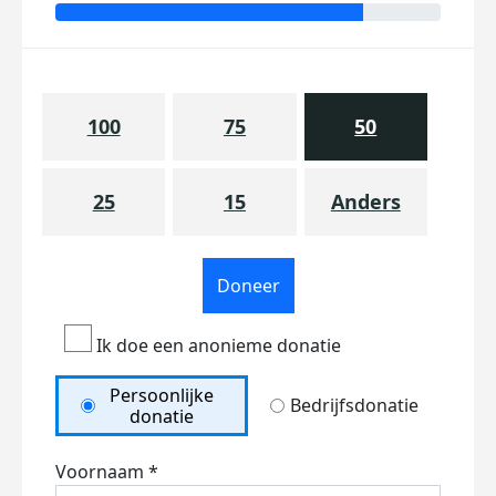
100
75
50
25
15
Anders
Doneer
Ik doe een anonieme donatie
Persoonlijke
Bedrijfsdonatie
donatie
Voornaam *