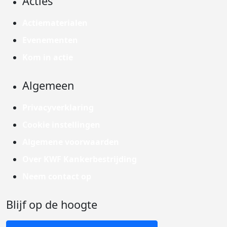
Acties
Actiematerialen
Evenementen
Kom in actie
Algemeen
Privacyverklaring
Cookie instellingen
Algemene voorwaarden
Over KWF Kankerbestrijding
Neem contact op
Blijf op de hoogte